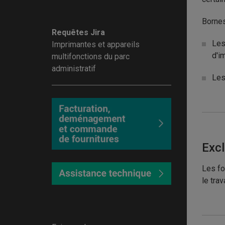
Bornes
Requêtes Jira
Les
Imprimantes et appareils
d'i
multifonctions du parc
administratif
Les
Exc
Les fo
le tra