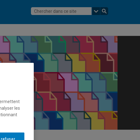
permettent
nalyser les
ctionnant
 refuser