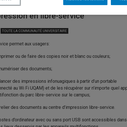
ression en libre-service
TOUTE LA COMMUNAUTÉ UNIVERSITAIRE
vice permet aux usagers:
mprimer ou de faire des copies noir et blanc ou couleurs
;
numériser des documents;
lancer des impressions infonuagiques à partir d’un portable
nnecté au Wi Fi UQAM) et de les récupérer sur n’importe quel app
tifonction du parc libre-service sur le campus;
relier des documents au centre d’impression libre-service.
stes d’ordinateur avec ou sans port USB
sont accessibles
dans
ns lieux desservis
par les appareils multifonctions.