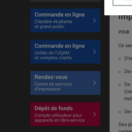
Imp
POUR
Ce ser
D
’i
De 
De 
(co
mul
De 
Des po
certai