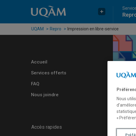
Passer au contenu
Accéder au menu principal
Accéder à la recherche
Service
Repr
UQAM
Repro
Impression en libre-service
Accueil
Services offerts
FAQ
Préféren
Nous joindre
Nous utili
d’améliore
statistiqu
« Préféren
Accès rapides
Préf