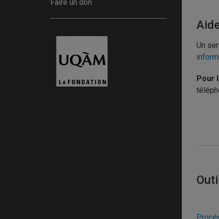
Faire un don
Aid
Un ser
inform
Pour 
téléph
Outi
Procéd